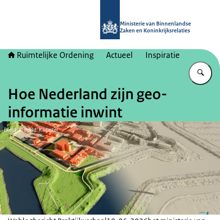
Naar de homepage van Ruimtelijke 
Ministerie van Binnenlandse
Zaken en Koninkrijksrelaties
Ruimtelijke Ordening
Actueel
Inspiratie
Vu
Hoe Nederland zijn geo-
informatie inwint
Beeld: © Beeld: Kadaster