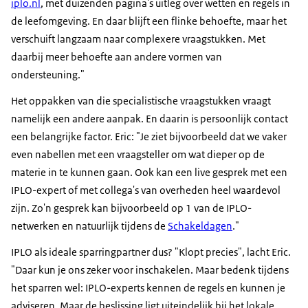
iplo.nl
, met duizenden pagina's uitleg over wetten en regels in
de leefomgeving. En daar blijft een flinke behoefte, maar het
verschuift langzaam naar complexere vraagstukken. Met
daarbij meer behoefte aan andere vormen van
ondersteuning."
Het oppakken van die specialistische vraagstukken vraagt
namelijk een andere aanpak. En daarin is persoonlijk contact
een belangrijke factor. Eric: "Je ziet bijvoorbeeld dat we vaker
even nabellen met een vraagsteller om wat dieper op de
materie in te kunnen gaan. Ook kan een live gesprek met een
IPLO-expert of met collega's van overheden heel waardevol
zijn. Zo'n gesprek kan bijvoorbeeld op 1 van de IPLO-
netwerken en natuurlijk tijdens de
Schakeldagen
."
IPLO als ideale sparringpartner dus? "Klopt precies", lacht Eric.
"Daar kun je ons zeker voor inschakelen. Maar bedenk tijdens
het sparren wel: IPLO-experts kennen de regels en kunnen je
adviseren. Maar de beslissing ligt uiteindelijk bij het lokale