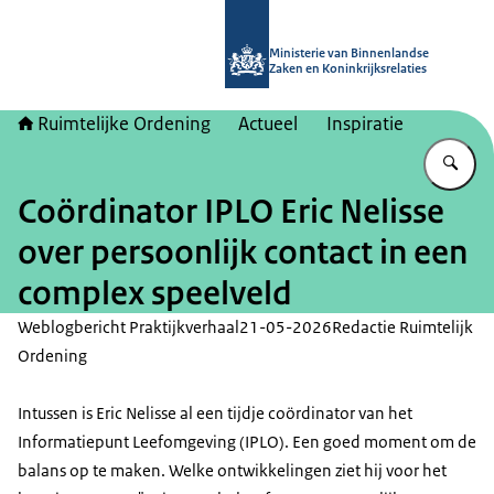
Naar de homepage van Ruimtelijke 
Ministerie van Binnenlandse
Zaken en Koninkrijksrelaties
Ruimtelijke Ordening
Actueel
Inspiratie
Vu
Coördinator IPLO Eric Nelisse
over persoonlijk contact in een
complex speelveld
Weblogbericht Praktijkverhaal
21-05-2026
Redactie Ruimtelijk
Ordening
Intussen is Eric Nelisse al een tijdje coördinator van het
Informatiepunt Leefomgeving (IPLO). Een goed moment om de
balans op te maken. Welke ontwikkelingen ziet hij voor het