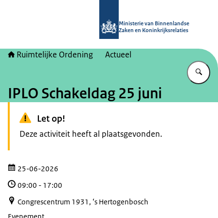
Naar de homepage van Ruimtelijke 
Ministerie van Binnenlandse
Zaken en Koninkrijksrelaties
Ruimtelijke Ordening
Actueel
Vu
IPLO Schakeldag 25 juni
Let op!
Deze activiteit heeft al plaatsgevonden.
25-06-2026
09:00
-
17:00
Congrescentrum 1931, ‘s Hertogenbosch
Evenement