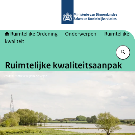
Naar de homepage van Ruimtelijke 
Ministerie van Binnenlandse
Zaken en Koninkrijksrelaties
Ruimtelijke Ordening
Onderwerpen
Ruimtelijke
kwaliteit
Vu
Ruimtelijke kwaliteitsaanpak
Beeld: © Marieke Kijk in de Vegte