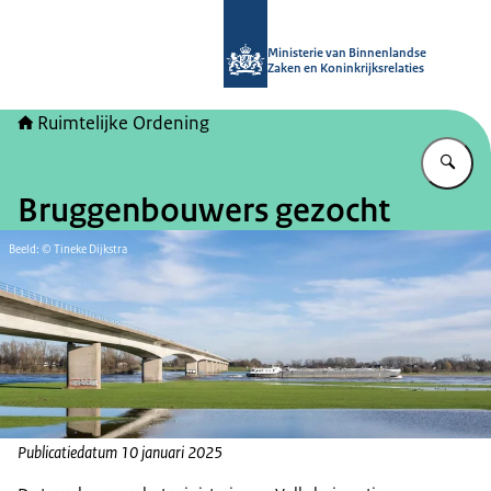
Naar de homepage van Ruimtelijke 
Ministerie van Binnenlandse
Zaken en Koninkrijksrelaties
Ruimtelijke Ordening
Vu
Bruggenbouwers gezocht
Beeld: © Tineke Dijkstra
Publicatiedatum 10 januari 2025