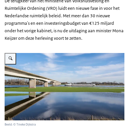
De terugkeer van het ministerie van Volkshuisvesting en
Ruimtelijke Ordening (VRO) luidt een nieuwe fase in voor het
Nederlandse ruimtelijk beleid. Met meer dan 30 nieuwe
programma's en een investeringsbudget van €125 miljard
onder het vorige kabinet, is nu de uitdaging aan minister Mona
Keijzer om deze herleving voort te zetten.
Vergroot afbeelding De IJssel met vrachtschip, brug en veel weerspiegeling
Beeld: © Tineke Dijkstra