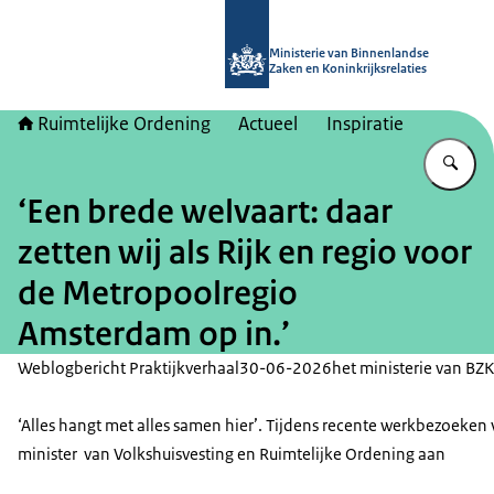
Naar de homepage van Ruimtelijke 
Ministerie van Binnenlandse
Zaken en Koninkrijksrelaties
Ruimtelijke Ordening
Actueel
Inspiratie
Vu
‘Een brede welvaart: daar
zetten wij als Rijk en regio voor
de Metropoolregio
Amsterdam op in.’
Weblogbericht Praktijkverhaal
30-06-2026
het ministerie van BZK
‘Alles hangt met alles samen hier’. Tijdens recente werkbezoeken
minister van Volkshuisvesting en Ruimtelijke Ordening aan