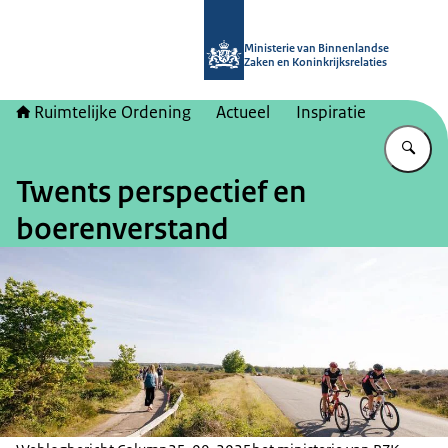
Naar de homepage van Ruimtelijke 
Ministerie van Binnenlandse
Zaken en Koninkrijksrelaties
Ruimtelijke Ordening
Actueel
Inspiratie
Vu
Twents perspectief en
boerenverstand