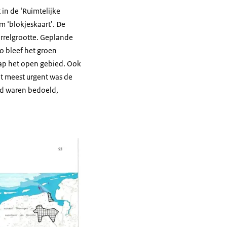
in de ‘Ruimtelijke
m ‘blokjeskaart’. De
korrelgrootte. Geplande
o bleef het groen
hap het open gebied. Ook
et meest urgent was de
ad waren bedoeld,