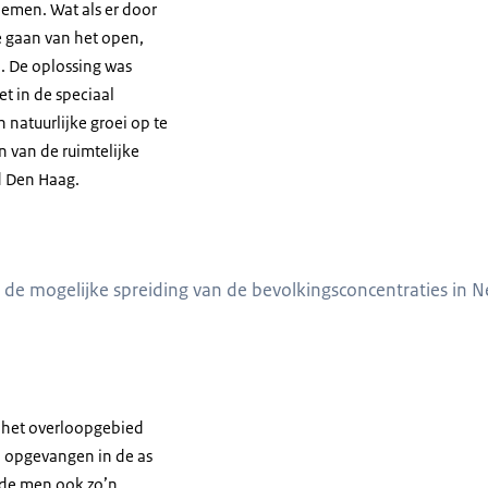
emen. Wat als er door
e gaan van het open,
. De oplossing was
t in de speciaal
natuurlijke groei op te
 van de ruimtelijke
ad Den Haag.
 de mogelijke spreiding van de bevolkingsconcentraties in N
 het overloopgebied
n opgevangen in de as
nde men ook zo’n