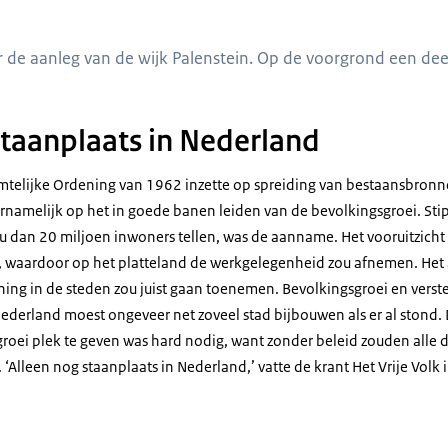
van landelijk gebied met daarbij de tekst: "Hier komen luchtkastelen."
 de aanleg van de wijk Palenstein. Op de voorgrond een de
staanplaats in Nederland
mtelijke Ordening van 1962 inzette op spreiding van bestaansbronne
rnamelijk op het in goede banen leiden van de bevolkingsgroei. Sti
u dan 20 miljoen inwoners tellen, was de aanname. Het vooruitzicht 
n, waardoor op het platteland de werkgelegenheid zou afnemen. Het
ning in de steden zou juist gaan toenemen. Bevolkingsgroei en verst
derland moest ongeveer net zoveel stad bijbouwen als er al stond.
groei plek te geven was hard nodig, want zonder beleid zouden alle
 ‘Alleen nog staanplaats in Nederland,’ vatte de krant Het Vrije Vol