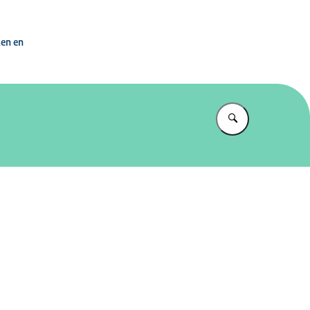
rdening Nederland
ken en
Vul in wat u z