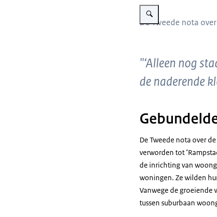
Vergroot afbeelding Voorkaf
De Tweede nota over 
"‘Alleen nog sta
de naderende kl
Gebundelde
De Tweede nota over de
verworden tot ‘Rampstad
de inrichting van woon
woningen. Ze wilden hun
Vanwege de groeiende w
tussen suburbaan woonge