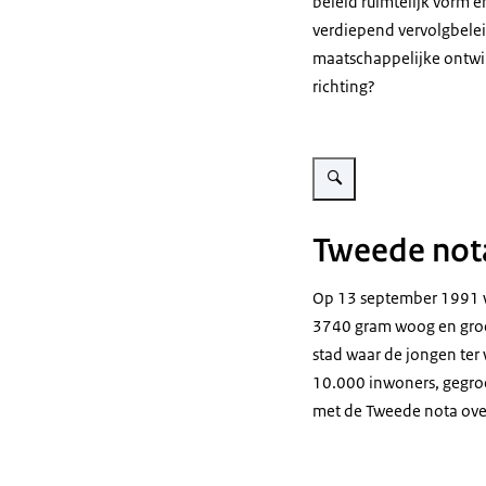
beleid ruimtelijk vorm 
verdiepend vervolgbelei
maatschappelijke ontwik
richting?
Vergroot afbeelding deel 3
Tweede nota
Op 13 september 1991 w
3740 gram woog en groei
stad waar de jongen ter
10.000 inwoners, gegroe
met de Tweede nota over