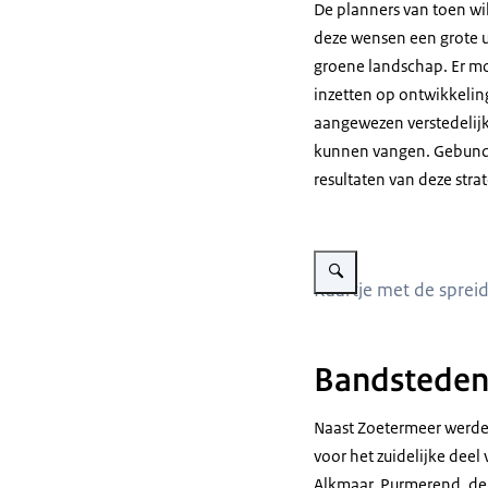
De planners van toen w
deze wensen een grote u
groene landschap. Er mo
inzetten op ontwikkelin
aangewezen verstedelijk
kunnen vangen. Gebunde
resultaten van deze str
Vergroot afbeelding Tweede 
Kaartje met de sprei
Bandsteden
Naast Zoetermeer werde
voor het zuidelijke dee
Alkmaar, Purmerend, de 