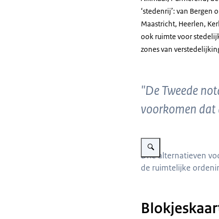
‘stedenrij’: van Bergen
Maastricht, Heerlen, Ke
ook ruimte voor stedel
zones van verstedelijkin
"De Tweede nota
voorkomen dat 
Vergroot afbeelding Twee p
Drie alternatieven v
de ruimtelijke ordeni
Blokjeskaar