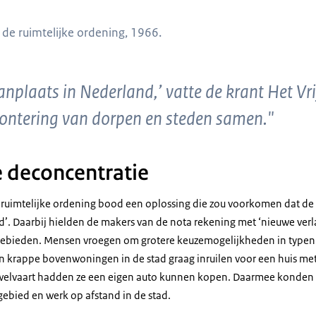
t: 'Tweede nota over de ruimtelijke ordening in Nederland'
de ruimtelijke ordening, 1966.
anplaats in Nederland,’ vatte de krant Het Vr
ontering van dorpen en steden samen."
 deconcentratie
 ruimtelijke ordening bood een oplossing die zou voorkomen dat de
’. Daarbij hielden de makers van de nota rekening met ‘nieuwe verl
gebieden. Mensen vroegen om grotere keuzemogelijkheden in typen 
 krappe bovenwoningen in de stad graag inruilen voor een huis met 
elvaart hadden ze een eigen auto kunnen kopen. Daarmee konden 
bied en werk op afstand in de stad.