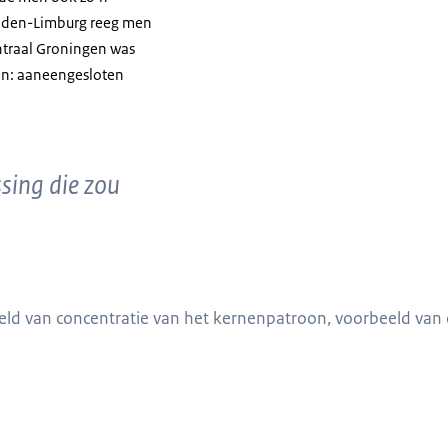
idden-Limburg reeg men
ntraal Groningen was
en: aaneengesloten
sing die zou
n urbanisatiepatronen.
eeld van concentratie van het kernenpatroon, voorbeeld van