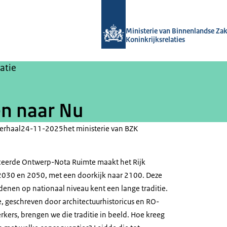
Naar de homepage van Ruimtelijke o
Ministerie van Binnenlandse Za
Koninkrijksrelaties
atie
en naar Nu
erhaal
24-11-2025
het ministerie van BZK
ceerde Ontwerp-Nota Ruimte maakt het Rijk
 2030 en 2050, met een doorkijk naar 2100. Deze
denen op nationaal niveau kent een lange traditie.
e, geschreven door architectuurhistoricus en RO-
rkers, brengen we die traditie in beeld. Hoe kreeg