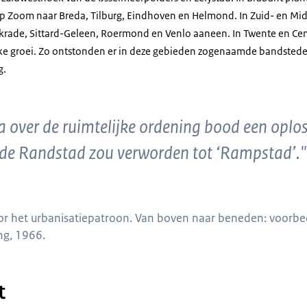
 op Zoom naar Breda, Tilburg, Eindhoven en Helmond. In Zuid- en M
rkrade, Sittard-Geleen, Roermond en Venlo aaneen. In Twente en Ce
ijke groei. Zo ontstonden er in deze gebieden zogenaamde bandsted
g.
 over de ruimtelijke ordening bood een oplos
de Randstad zou verworden tot ‘Rampstad’."
agina's uit een nota ruimte van 1966 met uitleg en schematische weergave va
oor het urbanisatiepatroon. Van boven naar beneden: voorb
ng, 1966.
t