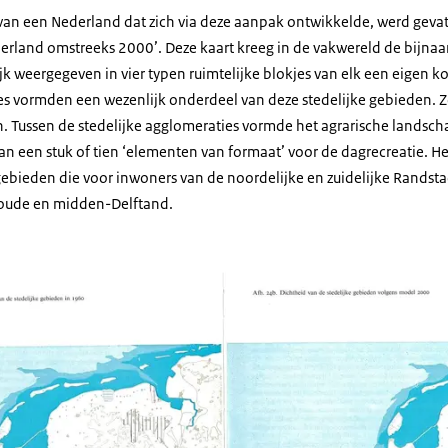
an een Nederland dat zich via deze aanpak ontwikkelde, werd gevat 
derland omstreeks 2000’. Deze kaart kreeg in de vakwereld de bijnaa
ijk weergegeven in vier typen ruimtelijke blokjes van elk een eigen 
s vormden een wezenlijk onderdeel van deze stedelijke gebieden. Z
. Tussen de stedelijke agglomeraties vormde het agrarische landsc
n een stuk of tien ‘elementen van formaat’ voor de dagrecreatie. H
gebieden die voor inwoners van de noordelijke en zuidelijke Randst
woude en midden-Delftand.
aartjes van Nederland naast elkaar met gemarkeerde gebieden.