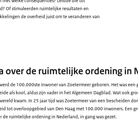
en met welke consequenties? Leidde die tot
d? Of stimuleerden ruimtelijke resultaten en
kelingen de overheid juist om te veranderen van
: Plannen voor de suburbane mens
 over de ruimtelijke ordening in
erd de 100.000ste inwoner van Zoetermeer geboren. Het was een 
de als kool, aldus zijn vader in het Algemeen Dagblad. Wat ook groe
 wereld kwam. In 25 jaar tijd was Zoetermeer van een bescheiden dor
id tot overloopgebied van Den Haag met 100.000 inwoners. Een gro
 de ruimtelijke ordening in Nederland, in gang was gezet.