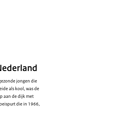
 Nederland
gezonde jongen die
ide als kool, was de
p aan de dijk met
eispurt die in 1966,