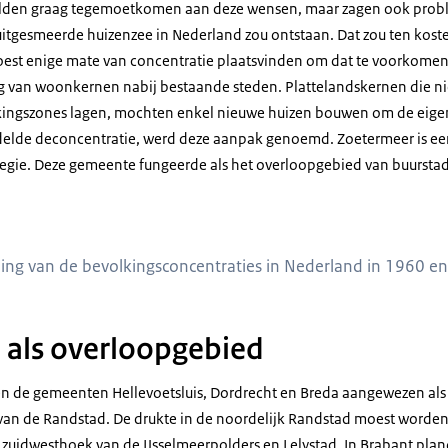
ilden graag tegemoetkomen aan deze wensen, maar zagen ook probl
itgesmeerde huizenzee in Nederland zou ontstaan. Dat zou ten kost
est enige mate van concentratie plaatsvinden om dat te voorkomen
g van woonkernen nabij bestaande steden. Plattelandskernen die nie
ingszones lagen, mochten enkel nieuwe huizen bouwen om de eigen 
lde deconcentratie, werd deze aanpak genoemd. Zoetermeer is een
ategie. Deze gemeente fungeerde als het overloopgebied van buurst
kaarten van Nederland naast elkaar met bruine bolletjes erop.
ding van de bevolkingsconcentraties in Nederland in 1960 en
 als overloopgebied
n de gemeenten Hellevoetsluis, Dordrecht en Breda aangewezen als
l van de Randstad. De drukte in de noordelijk Randstad moest worde
zuidwesthoek van de IJsselmeerpolders en Lelystad. In Brabant pla