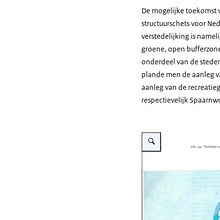
De mogelijke toekomst v
structuurschets voor Ne
verstedelijking is namel
groene, open bufferzone
onderdeel van de steden
plande men de aanleg va
aanleg van de recreatie
respectievelijk Spaarn
Vergroot afbeelding Twee k