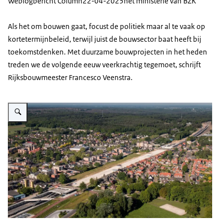
Weblogbericht Column
22-04-2025
het ministerie van BZK
Als het om bouwen gaat, focust de politiek maar al te vaak op
kortetermijnbeleid, terwijl juist de bouwsector baat heeft bij
toekomstdenken. Met duurzame bouwprojecten in het heden
treden we de volgende eeuw veerkrachtig tegemoet, schrijft
Rijksbouwmeester Francesco Veenstra.
Vergroot afbeelding Luchtfoto van een stad, door de stad loopt een snelwe