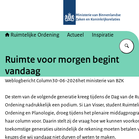
Naar de homepage van Ruimtelijke 
Ministerie van Binnenlandse
Zaken en Koninkrijksrelaties
Ruimtelijke Ordening
Actueel
Inspiratie
Vu
Ruimte voor morgen begint
vandaag
Weblogbericht Column
30-06-2026
het ministerie van BZK
De stem van de volgende generatie kreeg tijdens de Dag van de R
Ordening nadrukkelijk een podium. Si Lan Visser, student Ruimtel
Ordening en Planologie, droeg tijdens het plenaire middagprog
haar column voor. Daarin stelt zij de vraag hoe we kunnen voork
toekomstige generaties uiteindelijk de rekening moeten betalen 
keuzes die wij vandaag niet durven of weten te maken.