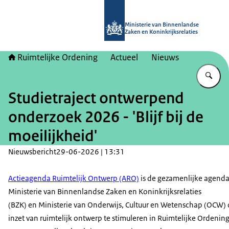
Naar de homepage van Ruimtelijke 
Ministerie van Binnenlandse
Zaken en Koninkrijksrelaties
Ruimtelijke Ordening
Actueel
Nieuws
Vu
Studietraject ontwerpend
onderzoek 2026 - 'Blijf bij de
moeilijkheid'
Nieuwsbericht
29-06-2026 | 13:31
Actieagenda Ruimtelijk Ontwerp (ARO)
is de gezamenlijke agenda
Ministerie van Binnenlandse Zaken en Koninkrijksrelaties
(BZK) en Ministerie van Onderwijs, Cultuur en Wetenschap (OCW)
inzet van ruimtelijk ontwerp te stimuleren in Ruimtelijke Ordenin