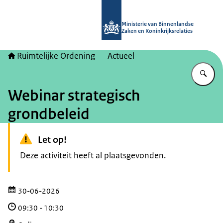
Naar de homepage van Ruimtelijke 
Ministerie van Binnenlandse
Zaken en Koninkrijksrelaties
Ruimtelijke Ordening
Actueel
Vu
Webinar strategisch
grondbeleid
Let op!
Deze activiteit heeft al plaatsgevonden.
30-06-2026
09:30
-
10:30