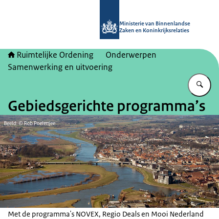
Naar de homepage van Ruimtelijke 
Ministerie van Binnenlandse
Zaken en Koninkrijksrelaties
Ruimtelijke Ordening
Onderwerpen
Samenwerking en uitvoering
Vu
Gebiedsgerichte programma’s
Beeld: © Rob Poelenjee
Met de programma's NOVEX, Regio Deals en Mooi Nederland