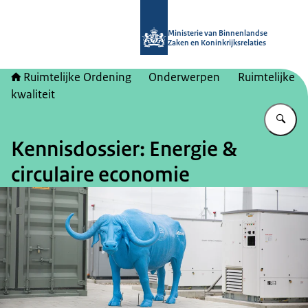
Naar de homepage van Ruimtelijke 
Ministerie van Binnenlandse
Zaken en Koninkrijksrelaties
Ruimtelijke Ordening
Onderwerpen
Ruimtelijke
kwaliteit
Vu
Kennisdossier: Energie &
circulaire economie