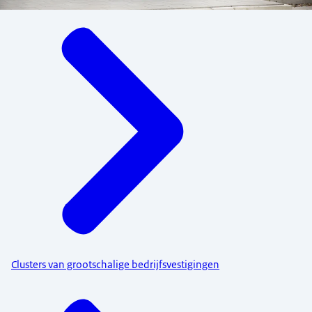
Menu
Clusters van grootschalige bedrijfsvestigingen