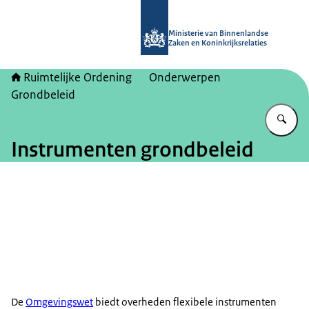
Naar de homepage van Ruimtelijke 
Ministerie van Binnenlandse
Zaken en Koninkrijksrelaties
Ruimtelijke Ordening
Onderwerpen
Grondbeleid
Vu
Instrumenten grondbeleid
Beeld: © Rob Poelenjee
De
Omgevingswet
biedt overheden flexibele instrumenten