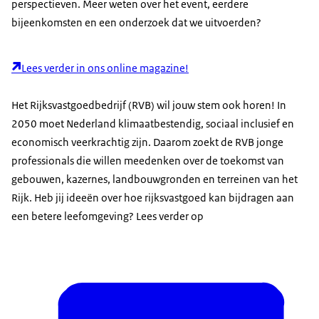
perspectieven. Meer weten over het event, eerdere
Download
Een circulaire economie vraagt
bijeenkomsten en een onderzoek dat we uitvoerden?
heel veel ruimte.
Ook milieuruimte die er nu
Lees verder in ons online magazine!
niet is op heel veel plekken.
Het Rijksvastgoedbedrijf (RVB) wil jouw stem ook horen! In
We moeten onze blik gaan veranderen...
2050 moet Nederland klimaatbestendig, sociaal inclusief en
in plaats van bouwen, bouwen,
economisch veerkrachtig zijn. Daarom zoekt de RVB jonge
bouwen waar al huizen zijn.
professionals die willen meedenken over de toekomst van
Ga je naar de toekomst kijken,
gebouwen, kazernes, landbouwgronden en terreinen van het
dan moeten we naar het oosten.
Rijk. Heb jij ideeën over hoe rijksvastgoed kan bijdragen aan
een betere leefomgeving? Lees verder op
Dan moeten we naar de hogere gronden.
Ik heb het idee dat we als jongeren wel
steeds meer opgezocht worden...
en ook serieuzer worden genomen...