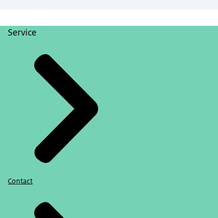
De problemen die er leven,
de oplossingen die er zijn.
Service
Antwoorden op grote vragen
beginnen in het klein.
Contact