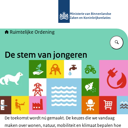
Naar de homepage van Ruimtelijke 
Ministerie van Binnenlandse
Zaken en Koninkrijksrelaties
Ruimtelijke Ordening
Vu
De stem van jongeren
De toekomst wordt nú gemaakt. De keuzes die we vandaag
maken over wonen, natuur, mobiliteit en klimaat bepalen hoe