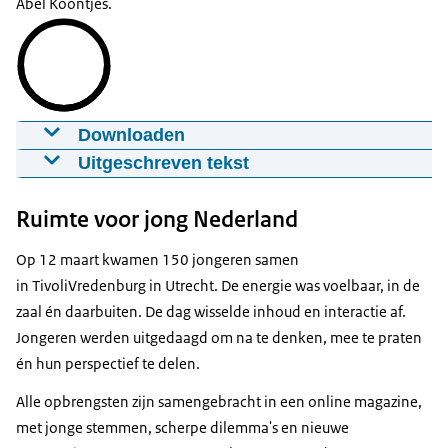
Downloaden
Aftermovie Ruimte voor Jong Nederland
Uitgeschreven tekst
13-04-2026
00:01:47
mp4
325MB MB
Ik maak me zorgen over de toekomst.
Ruimte voor jong Nederland
Download
Mijn toekomst.
Op 12 maart kwamen 150 jongeren samen
En ik wil er wat aan doen.
Ondertiteling
in TivoliVredenburg in Utrecht. De energie was voelbaar, in de
Beste mensen, van harte welkom!
srt
2.797 KB
zaal én daarbuiten. De dag wisselde inhoud en interactie af.
Jongeren werden uitgedaagd om na te denken, mee te praten
Download
Wie voelt zich hier een
én hun perspectief te delen.
jonge ruimte maker?
Audiobeschrijving
Alle opbrengsten zijn samengebracht in een online magazine,
Hoe zorgen we ervoor dat wij
mp3
2,6MB MB
met jonge stemmen, scherpe dilemma's en nieuwe
niet te langzaam bouwen?