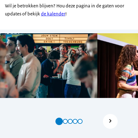
Wil je betrokken blijven? Hou deze pagina in de gaten voor
Want Nederlanders werken samen,
updates of bekijk
de kalender
!
met de natuur en met elkaar.
Het probleem is niet dat jongeren
geen podium krijgen.
Het probleem is dat betrokkenheid
vrijblijvend blijft.
Wat sluit je uit als je een
bepaalde keuze maakt?
Wat doe je wel en wat doe je dus niet?
Daarvoor is het denk ik ook heel belangrijk om
na te denken van ja...
hoe functioneert dat ruimtelijke
systeem op dit moment?