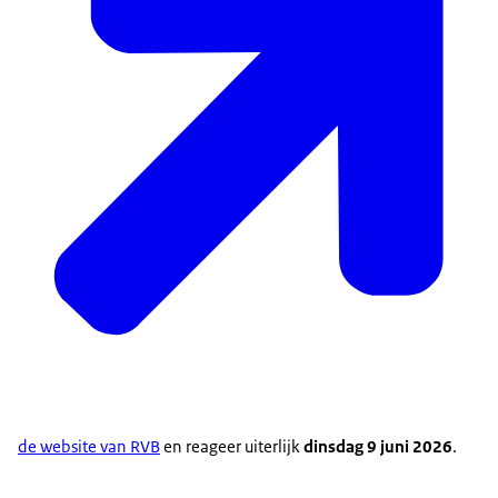
dus dat vind ik wel een hele
positieve ontwikkeling.
Ik denk dat het heel erg belangrijk is
omdat het natuurlijk over...
de toekomst van jongeren gaat.
Van onze generatie.
Want wij zijn degenen die er het
langst mee moeten leven...
maar we praten er vaak het minst over...
vergeleken met alle mensen die
nu betrokken zijn in die besluitvorming.
Wie beslissingen neemt zonder structurele
de website van RVB
en reageer uiterlijk
dinsdag 9 juni 2026
.
betrokkenheid van toekomstige generaties...
bestuurt met oogkleppen op.