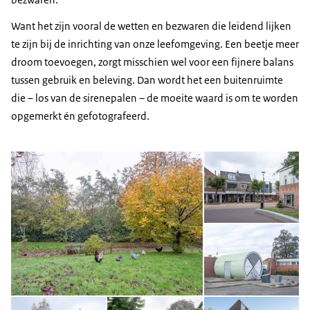
Want het zijn vooral de wetten en bezwaren die leidend lijken
te zijn bij de inrichting van onze leefomgeving. Een beetje meer
droom toevoegen, zorgt misschien wel voor een fijnere balans
tussen gebruik en beleving. Dan wordt het een buitenruimte
die – los van de sirenepalen – de moeite waard is om te worden
opgemerkt én gefotografeerd.
Open de galerij in vergrot
Op
Op
Open de galerij in vergrote weergave
Open de galerij in vergrot
Op