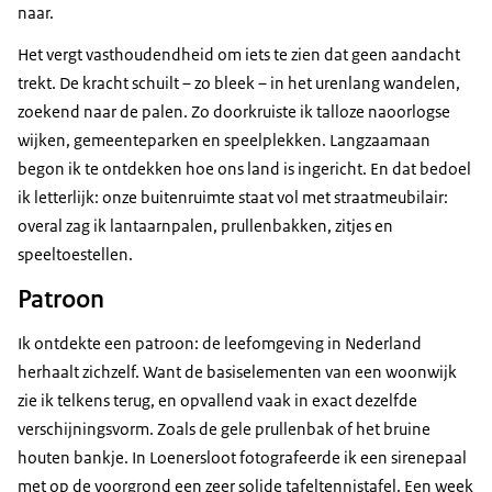
naar.
Het vergt vasthoudendheid om iets te zien dat geen aandacht
trekt. De kracht schuilt – zo bleek – in het urenlang wandelen,
zoekend naar de palen. Zo doorkruiste ik talloze naoorlogse
wijken, gemeenteparken en speelplekken. Langzaamaan
begon ik te ontdekken hoe ons land is ingericht. En dat bedoel
ik letterlijk: onze buitenruimte staat vol met straatmeubilair:
overal zag ik lantaarnpalen, prullenbakken, zitjes en
speeltoestellen.
Patroon
Ik ontdekte een patroon: de leefomgeving in Nederland
herhaalt zichzelf. Want de basiselementen van een woonwijk
zie ik telkens terug, en opvallend vaak in exact dezelfde
verschijningsvorm. Zoals de gele prullenbak of het bruine
houten bankje. In Loenersloot fotografeerde ik een sirenepaal
met op de voorgrond een zeer solide tafeltennistafel. Een week