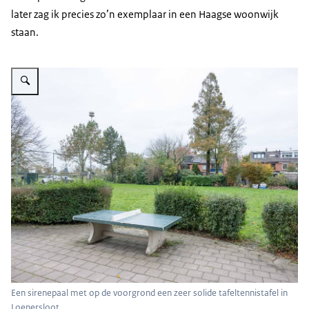
later zag ik precies zo’n exemplaar in een Haagse woonwijk
staan.
Vergroot afbeelding Een pingpongtafel op de voorgrond, grasveld daarachte
Een sirenepaal met op de voorgrond een zeer solide tafeltennistafel in
Loenersloot