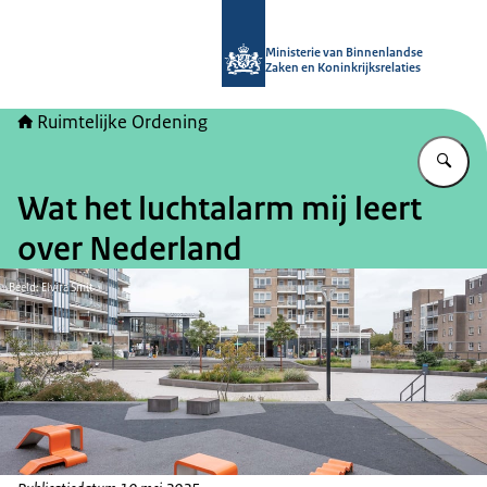
Naar de homepage van Ruimtelijke 
Ministerie van Binnenlandse
Zaken en Koninkrijksrelaties
Ruimtelijke Ordening
Vu
Wat het luchtalarm mij leert
over Nederland
Beeld: Elvira Smit