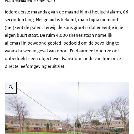
Publicatiedatum 10 mei 2025
Iedere eerste maandag van de maand klinkt het luchtalarm, 86
seconden lang. Het geluid is bekend, maar bijna niemand
(her)kent de palen. Terwijl de kans groot is dat er eentje in je
eigen buurt staat. De ruim 4.000 sirenes staan namelijk
allemaal in bewoond gebied, bedoeld om de bevolking te
waarschuwen in geval van nood. En daarmee tonen ze ook -
onbedoeld - een objectieve dwarsdoorsnede van hoe onze
directe leefomgeving eruit ziet.
Vergroot afbeelding Een grasveld met kabelbaan en daaromheen verschill