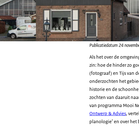
Publicatiedatum 24 novemb
Als het over de omgeving
zin: hoe de hinder zo go
(fotograaf) en Tijs van
onderzochten het gebied 
historie en de schoonhei
zochten van daaruit naar
van programma Mooi Ned
Ontwerp & Advies
, vert
planologie’ en over het 