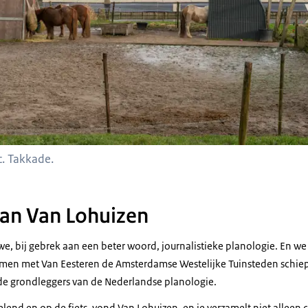
c. Takkade.
 van Van Lohuizen
, bij gebrek aan een beter woord, journalistieke planologie. En we
amen met Van Eesteren de Amsterdamse Westelijke Tuinsteden schiep
de grondleggers van de Nederlandse planologie.
nd en op de fiets, vond Van Lohuizen, en je verzamelt niet alleen c