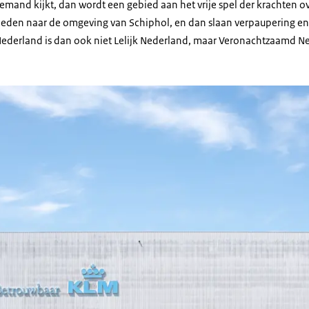
 niemand kijkt, dan wordt een gebied aan het vrije spel der krachten 
eden naar de omgeving van Schiphol, en dan slaan verpaupering en
derland is dan ook niet Lelijk Nederland, maar Veronachtzaamd N
oorgrond water, een strook gras en daarachter een groot, grijs vierkant geb