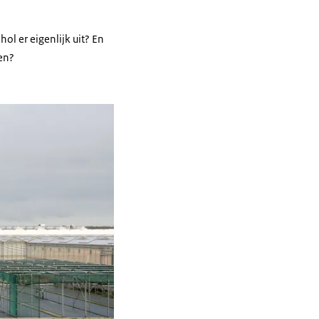
ol er eigenlijk uit? En
en?
an kassen.