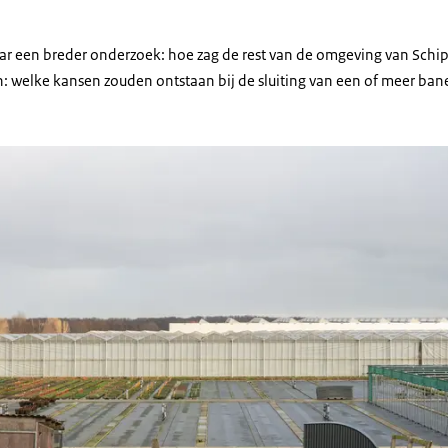
ar een breder onderzoek: hoe zag de rest van de omgeving van Schiph
n: welke kansen zouden ontstaan bij de sluiting van een of meer ban
rderij met twee etende pony's bij een klein schuurtje. Op de achtergrond sta