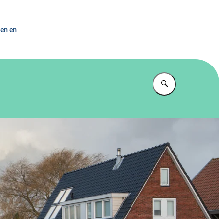
rdening Nederland
ken en
Vul in wat u z