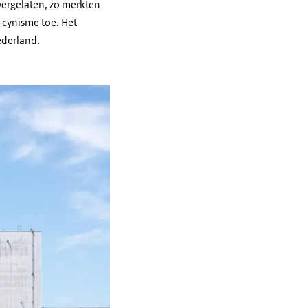
overgelaten, zo merkten
 cynisme toe. Het
ederland.
ouw met op de gevel de tekst: Betrouwbaar KLM.