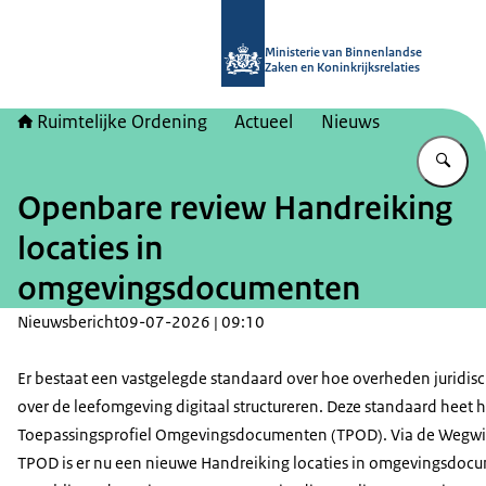
Naar de homepage van Ruimtelijke 
Ministerie van Binnenlandse
Zaken en Koninkrijksrelaties
Ruimtelijke Ordening
Actueel
Nieuws
Vu
Openbare review Handreiking
locaties in
omgevingsdocumenten
Nieuwsbericht
09-07-2026 | 09:10
Er bestaat een vastgelegde standaard over hoe overheden juridisc
over de leefomgeving digitaal structureren. Deze standaard heet h
Toepassingsprofiel Omgevingsdocumenten (TPOD). Via de Wegwi
TPOD is er nu een nieuwe Handreiking locaties in omgevingsdoc