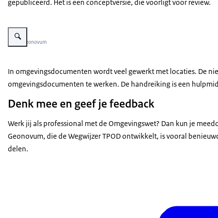
gepubliceerd. Het is een conceptversie, die voorligt voor review.
Vergroot afbeelding Venndiagram waarin het werk van een planmaker, re
Beeld: Geonovum
In omgevingsdocumenten wordt veel gewerkt met locaties. De nieu
omgevingsdocumenten te werken. De handreiking is een hulpmidd
Denk mee en geef je feedback
Werk jij als professional met de Omgevingswet? Dan kun je meed
Geonovum, die de Wegwijzer TPOD ontwikkelt, is vooral benieuwd of
delen.