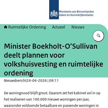
Naar de homepage van Ruimtelijke 
Ministerie van Binnenlandse
Zaken en Koninkrijksrelaties
Ruimtelijke Ordening
Actueel
Nieuws
Vu
Minister Boekholt-O’Sullivan
deelt plannen voor
volkshuisvesting en ruimtelijke
ordening
Nieuwsbericht
24-04-2026 | 09:11
De woningnood blijft groot. Daarom zet het kabinet vol in op
het realiseren van 100.000 nieuwe woningen per jaar,
waaronder voldoende betaalbare en passende woningen in