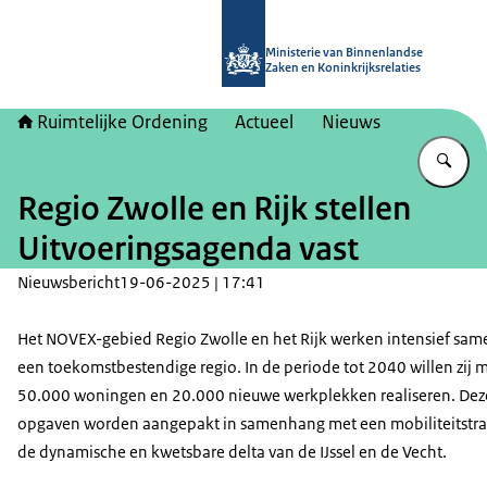
Naar de homepage van Ruimtelijke 
Ministerie van Binnenlandse
Zaken en Koninkrijksrelaties
Ruimtelijke Ordening
Actueel
Nieuws
Vu
Regio Zwolle en Rijk stellen
Uitvoeringsagenda vast
Nieuwsbericht
19-06-2025 | 17:41
Het NOVEX-gebied Regio Zwolle en het Rijk werken intensief sam
een toekomstbestendige regio. In de periode tot 2040 willen zij 
50.000 woningen en 20.000 nieuwe werkplekken realiseren. Dez
opgaven worden aangepakt in samenhang met een mobiliteitstran
de dynamische en kwetsbare delta van de IJssel en de Vecht.